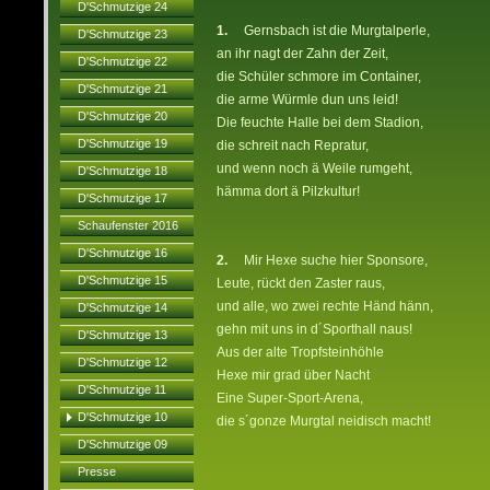
D'Schmutzige 24
1.
Gernsbach ist die Murgtalperle,
D'Schmutzige 23
an ihr nagt der Zahn der Zeit,
D'Schmutzige 22
die Schüler schmore im Container,
D'Schmutzige 21
die arme Würmle dun uns leid!
D'Schmutzige 20
Die feuchte Halle bei dem Stadion,
D'Schmutzige 19
die schreit nach Repratur,
und wenn noch ä Weile rumgeht,
D'Schmutzige 18
hämma dort ä Pilzkultur!
D'Schmutzige 17
Schaufenster 2016
D'Schmutzige 16
2.
Mir Hexe suche hier Sponsore,
D'Schmutzige 15
Leute, rückt den Zaster raus,
und alle, wo zwei rechte Händ hänn,
D'Schmutzige 14
gehn mit uns in d´Sporthall naus!
D'Schmutzige 13
Aus der alte Tropfsteinhöhle
D'Schmutzige 12
Hexe mir grad über Nacht
D'Schmutzige 11
Eine Super-Sport-Arena,
D'Schmutzige 10
die s´gonze Murgtal neidisch macht!
D'Schmutzige 09
Presse