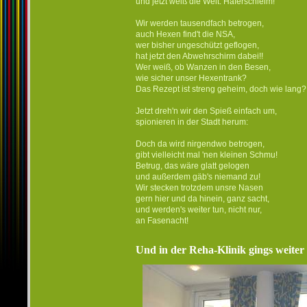
und jetzt weiß die Welt: Haferschleim!
Wir werden tausendfach betrogen,
auch Hexen find't die NSA,
wer bisher ungeschützt geflogen,
hat jetzt den Abwehrschirm dabei!!
Wer weiß, ob Wanzen in den Besen,
wie sicher unser Hexentrank?
Das Rezept ist streng geheim, doch wie lang?
Jetzt dreh'n wir den Spieß einfach um,
spionieren in der Stadt herum:
Doch da wird nirgendwo betrogen,
gibt vielleicht mal 'nen kleinen Schmu!
Betrug, das wäre glatt gelogen
und außerdem gäb's niemand zu!
Wir stecken trotzdem unsre Nasen
gern hier und da hinein, ganz sacht,
und werden's weiter tun, nicht nur,
an Fasenacht!
Und in der Reha-Klinik gings weiter