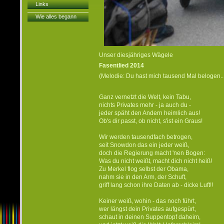
Links
Wie alles begann
Unser diesjähriges Wägele
Fasentlied 2014
(Melodie: Du hast mich tausend Mal belogen..
Ganz vernetzt die Welt, kein Tabu,
nichts Privates mehr - ja auch du -
jeder späht den Andern heimlich aus!
Ob's dir passt, ob nicht, s'ist ein Graus!
Wir werden tausendfach betrogen,
seit Snowdon das ein jeder weiß,
doch die Regierung macht 'nen Bogen:
Was du nicht weißt, macht dich nicht heiß!
Zu Merkel flog selbst der Obama,
nahm sie in den Arm, der Schuft,
griff lang schon ihre Daten ab - dicke Luft!!
Keiner weiß, wohin - das noch führt,
wer längst dein Privates aufgespürt,
schaut in deinen Suppentopf daheim,