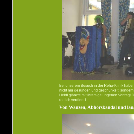
Bei unserem Besuch in der Reha-Klinik haben
nicht nur gesungen und geschunkelt, sondern
Heidi glänzte mit ihrem gelungenen Vortrag!
redlich verdient1
Von Wanzen, Abhörskandal und la