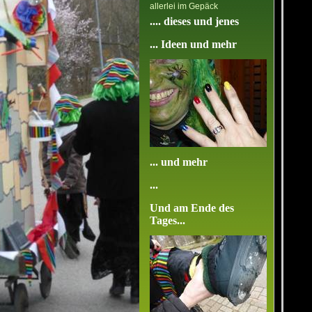
allerlei im Gepäck
.... dieses und jenes
... Ideen und mehr
... und mehr
...
Und am Ende des
Tages...