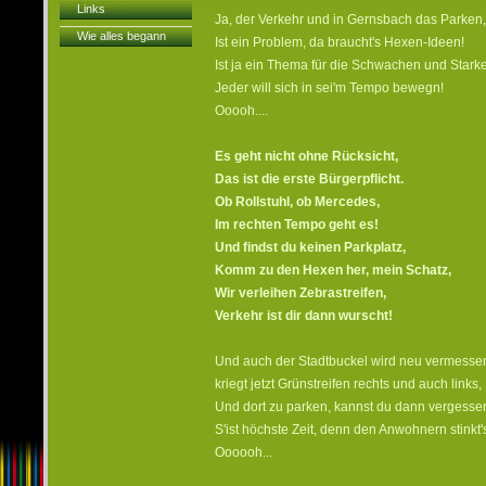
Links
Ja, der Verkehr und in Gernsbach das Parken,
Wie alles begann
Ist ein Problem, da braucht's Hexen-Ideen!
Ist ja ein Thema für die Schwachen und Stark
Jeder will sich in sei'm Tempo bewegn!
Ooooh....
Es geht nicht ohne Rücksicht,
Das ist die erste Bürgerpflicht.
Ob Rollstuhl, ob Mercedes,
Im rechten Tempo geht es!
Und findst du keinen Parkplatz,
Komm zu den Hexen her, mein Schatz,
Wir verleihen Zebrastreifen,
Verkehr ist dir dann wurscht!
Und auch der Stadtbuckel wird neu vermesse
kriegt jetzt Grünstreifen rechts und auch links,
Und dort zu parken, kannst du dann vergesse
S'ist höchste Zeit, denn den Anwohnern stinkt'
Oooooh...