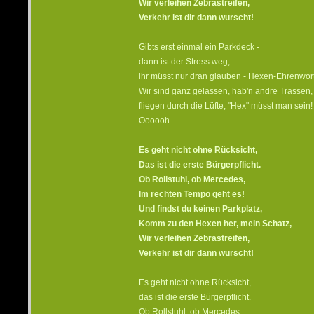
Wir verleihen Zebrastreifen,
Verkehr ist dir dann wurscht!
Gibts erst einmal ein Parkdeck -
dann ist der Stress weg,
ihr müsst nur dran glauben - Hexen-Ehrenwort
Wir sind ganz gelassen, hab'n andre Trassen,
fliegen durch die Lüfte, "Hex" müsst man sein!
Oooooh...
Es geht nicht ohne Rücksicht,
Das ist die erste Bürgerpflicht.
Ob Rollstuhl, ob Mercedes,
Im rechten Tempo geht es!
Und findst du keinen Parkplatz,
Komm zu den Hexen her, mein Schatz,
Wir verleihen Zebrastreifen,
Verkehr ist dir dann wurscht!
Es geht nicht ohne Rücksicht,
das ist die erste Bürgerpflicht.
Ob Rollstuhl, ob Mercedes,