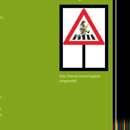
en,
Das Thema hervorragend
umgesetzt!
n,
n,
s!