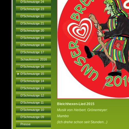
D'Schmutzige 24
D'Schmutzige 23
D'Schmutzige 22
D'Schmutzige 21
D'Schmutzige 20
D'Schmutzige 19
D'Schmutzige 18
D'Schmutzige 17
Schaufenster 2016
D'Schmutzige 16
D'Schmutzige 15
D'Schmutzige 14
D'Schmutzige 13
D'Schmutzige 12
D'Schmutzige 11
Bleichhexen-Lied 2015
D'Schmutzige 10
Musik von Herbert. Grönemeyer:
Mambo
D'Schmutzige 09
(Ich drehe schon seit Stunden...)
Presse