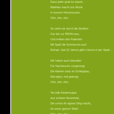
Dass jeder grad so staunt,
Matthias macht uns Musik
In unserm Hexensound.
Oho, oho, oho.
So ziehn wir durch die Straßen
Gar bis zur REHA raus,
Und treiben den Patienten
Mit Spaß die Schmerzen aus!
Refrain: Seit 22 Jahren gibt's Hexen in der Stadt…
Wir haben auch beizeiten
Für Nachwuchs vorgesorgt,
Die Kleinen stets im Schlepptau,
Mal eigne, mal geborgt,
Oho, oho, oho,
'Ne tolle Kindertruppe
Aus echtem Hexenholz,
Die schon ihr eignes Ding macht,
Ist unser ganzer Stolz!