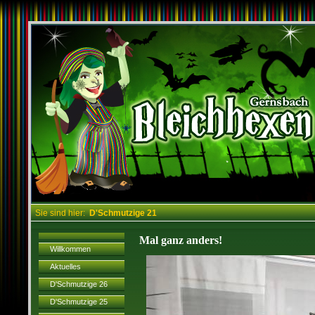
Sie sind hier:
D'Schmutzige 21
Mal ganz anders!
Willkommen
Aktuelles
D'Schmutzige 26
D'Schmutzige 25