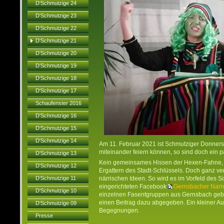
D'Schmutzige 24
D'Schmutzige 23
D'Schmutzige 22
D'Schmutzige 21
D'Schmutzige 20
D'Schmutzige 19
D'Schmutzige 18
D'Schmutzige 17
Schaufenster 2016
D'Schmutzige 16
D'Schmutzige 15
D'Schmutzige 14
Am 11. Februar 2021 ist Schmutziger Donnerst
miteinander feiern können, so sind doch ein 
D'Schmutzige 13
Kein gemeinsames Hissen der Hexen-Fahne, 
D'Schmutzige 12
Ergattern des Stadt-Schlüssels. Doch ganz ver
D'Schmutzige 11
närrischen Ideen. So wird es im Vorfeld des 
eingerichteten Facebook
Gernsbacher Narr
D'Schmutzige 10
einzelnen Fasentgruppen aus Gernsbach geb
einen Beitrag dazu abgegeben. Ein kleiner Au
D'Schmutzige 09
Begegnungen.
Presse