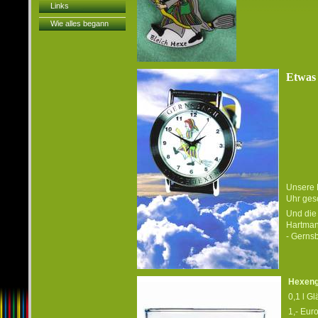
Links
Wie alles begann
Etwas
Unsere 
Uhr ges
Und die
Hartman
- Gerns
Hexeng
0,1 l G
1,- Eur