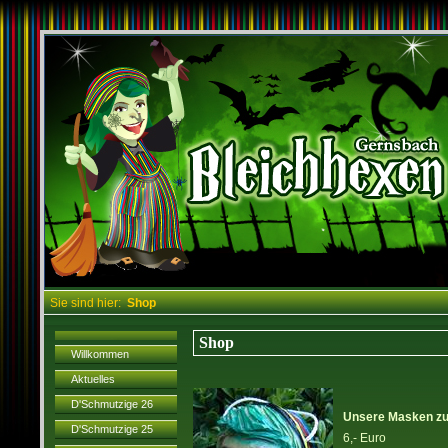
Sie sind hier:
Shop
Shop
Willkommen
Aktuelles
D'Schmutzige 26
Unsere Masken 
D'Schmutzige 25
6,- Euro