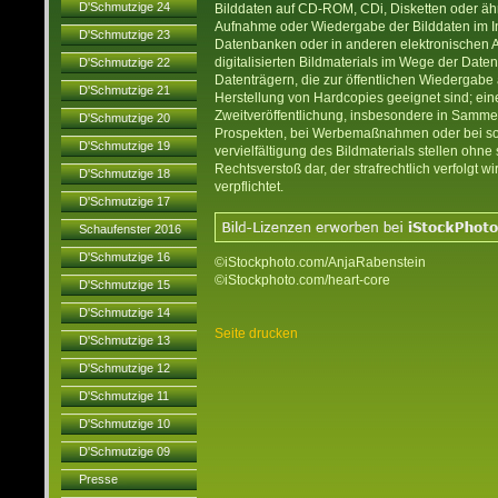
D'Schmutzige 24
Bilddaten auf CD-ROM, CDi, Disketten oder ähn
Aufnahme oder Wiedergabe der Bilddaten im Int
D'Schmutzige 23
Datenbanken oder in anderen elektronischen A
digitalisierten Bildmaterials im Wege der Date
D'Schmutzige 22
Datenträgern, die zur öffentlichen Wiedergabe 
D'Schmutzige 21
Herstellung von Hardcopies geeignet sind; ei
Zweitveröffentlichung, insbesondere in Samm
D'Schmutzige 20
Prospekten, bei Werbemaßnahmen oder bei so
D'Schmutzige 19
vervielfältigung des Bildmaterials stellen ohn
Rechtsverstoß dar, der strafrechtlich verfolgt
D'Schmutzige 18
verpflichtet.
D'Schmutzige 17
Schaufenster 2016
D'Schmutzige 16
©iStockphoto.com/AnjaRabenstein
©iStockphoto.com/heart-core
D'Schmutzige 15
D'Schmutzige 14
Seite drucken
D'Schmutzige 13
D'Schmutzige 12
D'Schmutzige 11
D'Schmutzige 10
D'Schmutzige 09
Presse