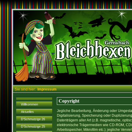
Sie sind hier:
Impressum
Copyright
Willkommen
Jegliche Bearbeitung, Änderung oder Umgestal
Aktuelles
Digitalisierung, Speicherung oder Duplizierung
D'Schmutzige 26
Datenträgern aller Art (z.B. magnetische, opti
elektronische Trägermedien wie CD-ROM, CDi, 
D'Schmutzige 25
Arbeitsspeicher, Mikrofilm etc.); jegliche Vervi