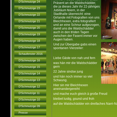
D'Schmutzige 24
Präsent an die Waldschädder,
die ja dieses Jahr ihr 22-jähriges
D'Schmutzige 23
Jubiläum feiern, in der
Stadthalle überreicht: eine
D'Schmutzige 22
Girlande mit Fotografien von uns
Bleichhexen, extra fotografiert
D'Schmutzige 21
und an eine Schnur aufgezogen,
D'Schmutzige 20
damit uns die Waldschädder
auch in den tristen Tagen
D'Schmutzige 19
zwischen der Fasent immer vor
Augen haben.
D'Schmutzige 18
Und zur Übergabe gabs einen
D'Schmutzige 17
spontanen Vierzeiler:
Schaufenster 2016
Liebe Gäste von nah und fern
D'Schmutzige 16
was hän mir die Waldschädder
gern
D'Schmutzige 15
22 Jahre sindse jung
D'Schmutzige 14
und hän noch immer so viel
D'Schmutzige 13
Schwung.
Hier sin mir Bleichhexen
D'Schmutzige 12
aneinandergereiht
D'Schmutzige 11
und mache euch gleich ä große Freud
bleibet lustig, gsund und froh
D'Schmutzige 10
auf die Waldschädder ein dreifaches Narri-N
D'Schmutzige 09
Presse