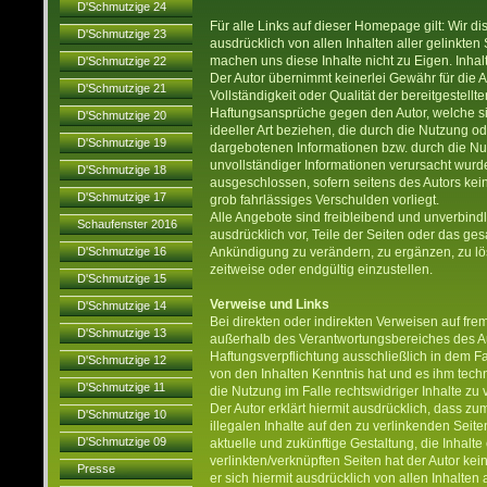
D'Schmutzige 24
Für alle Links auf dieser Homepage gilt: Wir di
D'Schmutzige 23
ausdrücklich von allen Inhalten aller gelinkt
machen uns diese Inhalte nicht zu Eigen. Inha
D'Schmutzige 22
Der Autor übernimmt keinerlei Gewähr für die Akt
D'Schmutzige 21
Vollständigkeit oder Qualität der bereitgestellt
Haftungsansprüche gegen den Autor, welche si
D'Schmutzige 20
ideeller Art beziehen, die durch die Nutzung o
D'Schmutzige 19
dargebotenen Informationen bzw. durch die Nut
unvollständiger Informationen verursacht wurde
D'Schmutzige 18
ausgeschlossen, sofern seitens des Autors kei
D'Schmutzige 17
grob fahrlässiges Verschulden vorliegt.
Alle Angebote sind freibleibend und unverbindli
Schaufenster 2016
ausdrücklich vor, Teile der Seiten oder das g
D'Schmutzige 16
Ankündigung zu verändern, zu ergänzen, zu lö
zeitweise oder endgültig einzustellen.
D'Schmutzige 15
Verweise und Links
D'Schmutzige 14
Bei direkten oder indirekten Verweisen auf fre
D'Schmutzige 13
außerhalb des Verantwortungsbereiches des Au
Haftungsverpflichtung ausschließlich in dem Fall
D'Schmutzige 12
von den Inhalten Kenntnis hat und es ihm tec
D'Schmutzige 11
die Nutzung im Falle rechtswidriger Inhalte zu 
Der Autor erklärt hiermit ausdrücklich, dass zu
D'Schmutzige 10
illegalen Inhalte auf den zu verlinkenden Seit
D'Schmutzige 09
aktuelle und zukünftige Gestaltung, die Inhalte
verlinkten/verknüpften Seiten hat der Autor kein
Presse
er sich hiermit ausdrücklich von allen Inhalten 