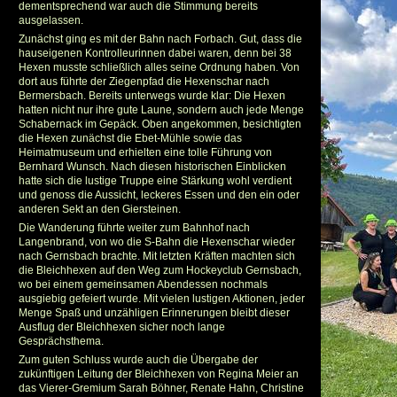
dementsprechend war auch die Stimmung bereits
ausgelassen.
Zunächst ging es mit der Bahn nach Forbach. Gut, dass die
hauseigenen Kontrolleurinnen dabei waren, denn bei 38
Hexen musste schließlich alles seine Ordnung haben. Von
dort aus führte der Ziegenpfad die Hexenschar nach
Bermersbach. Bereits unterwegs wurde klar: Die Hexen
hatten nicht nur ihre gute Laune, sondern auch jede Menge
Schabernack im Gepäck. Oben angekommen, besichtigten
die Hexen zunächst die Ebet-Mühle sowie das
Heimatmuseum und erhielten eine tolle Führung von
Bernhard Wunsch. Nach diesen historischen Einblicken
hatte sich die lustige Truppe eine Stärkung wohl verdient
und genoss die Aussicht, leckeres Essen und den ein oder
anderen Sekt an den Giersteinen.
Die Wanderung führte weiter zum Bahnhof nach
Langenbrand, von wo die S-Bahn die Hexenschar wieder
nach Gernsbach brachte. Mit letzten Kräften machten sich
die Bleichhexen auf den Weg zum Hockeyclub Gernsbach,
wo bei einem gemeinsamen Abendessen nochmals
ausgiebig gefeiert wurde. Mit vielen lustigen Aktionen, jeder
Menge Spaß und unzähligen Erinnerungen bleibt dieser
Ausflug der Bleichhexen sicher noch lange
Gesprächsthema.
Zum guten Schluss wurde auch die Übergabe der
zukünftigen Leitung der Bleichhexen von Regina Meier an
das Vierer-Gremium Sarah Böhner, Renate Hahn, Christine